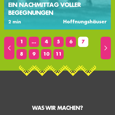
EIN NACHMITTAG VOLLER
BEGEGNUNGEN
Hoffnungshäuser
2 min
1
…
4
5
6
7
8
9
10
11
WAS WIR MACHEN?