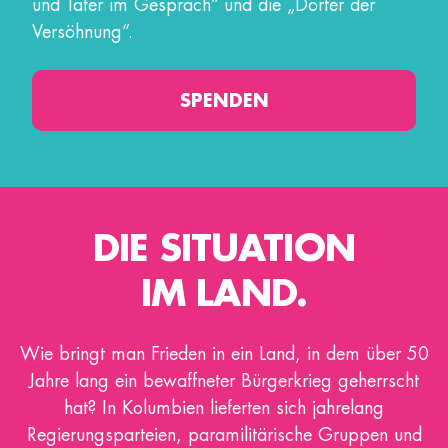
und Täter im Gespräch“ und die „Dörfer der
Versöhnung“.
SPENDEN
DIE SITUATION
IM LAND.
Wie bringt man Frieden in ein Land, in dem über 50
Jahre lang ein bewaffneter Bürgerkrieg geherrscht
hat? In Kolumbien lieferten sich jahrelang
Regierungsparteien, paramilitärische Gruppen und