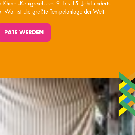
 Khmer-Königreich des 9. bis 15. Jahrhunderts.
 Wat ist die größte Tempelanlage der Welt.
PATE WERDEN