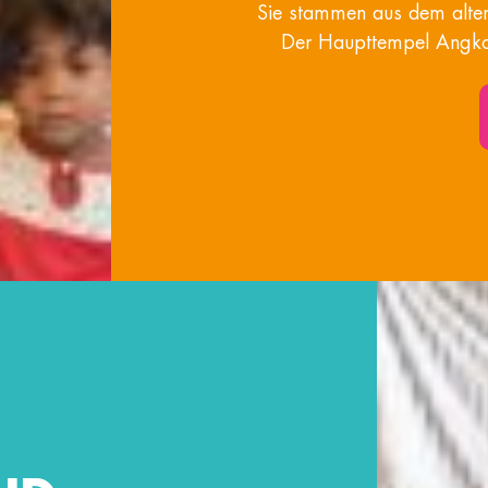
Sie stammen aus dem alten
Der Haupttempel Angkor