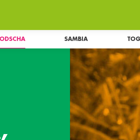
ODSCHA
SAMBIA
TO
,