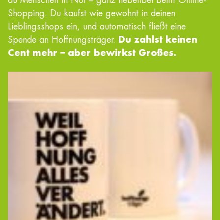
du Menschen in Not – ganz nebenbei beim Online-
Shopping. Du kaufst wie gewohnt in deinen
Lieblingsshops ein, und automatisch fließt eine
Spende an Hoffnungsträger.
Du zahlst keinen
Cent mehr – aber bewirkst Großes.