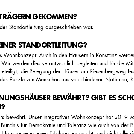
GSTRÄGERN GEKOMMEN?
e der Standortleitung ausgeschrieben war.
EINER STANDORTLEITUNG?
ves Wohnkonzept: Auch in den Häusern in Konstanz werden
Wir werden dies verantwortlich begleiten und für die 
eteiligt, die Belegung der Häuser am Riesenbergweg fe
ndes Puzzle von Menschen aus verschiedenen Nationen, Ku
FFNUNGSHÄUSER BEWÄHRT? GIBT ES SC
N?
reits bewährt. Unser integratives Wohnkonzept hat 2019
Bündnis für Demokratie und Toleranz wie auch von der Bun
es Haus seine eigenen Erfahrungen macht, und nicht alle 